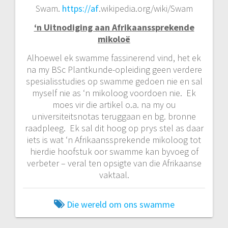
Swam.
https://af
.wikipedia.org/wiki/Swam
‘n Uitnodiging aan Afrikaanssprekende
mikoloë
Alhoewel ek swamme fassinerend vind, het ek
na my BSc Plantkunde-opleiding geen verdere
spesialisstudies op swamme gedoen nie en sal
myself nie as ‘n mikoloog voordoen nie. Ek
moes vir die artikel o.a. na my ou
universiteitsnotas teruggaan en bg. bronne
raadpleeg. Ek sal dit hoog op prys stel as daar
iets is wat ‘n Afrikaanssprekende mikoloog tot
hierdie hoofstuk oor swamme kan byvoeg of
verbeter – veral ten opsigte van die Afrikaanse
vaktaal.
Die wereld om ons
swamme