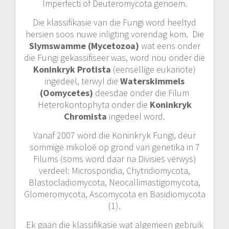
Imperfecti of Deuteromycota genoem.
Die klassifikasie van die Fungi word heeltyd
hersien soos nuwe inligting vorendag kom. Die
Slymswamme (Mycetozoa)
wat eens onder
die Fungi gekassifiseer was, word nou onder die
Koninkryk Protista
(eensellige eukariote)
ingedeel, terwyl die
Waterskimmels
(Oomycetes)
deesdae onder die Filum
Heterokontophyta onder die
Koninkryk
Chromista
ingedeel word.
Vanaf 2007 word die Koninkryk Fungi, deur
sommige mikoloë op grond van genetika in 7
Filums (soms word daar na Divisies verwys)
verdeel: Microsporidia, Chytridiomycota,
Blastocladiomycota, Neocallimastigomycota,
Glomeromycota, Ascomycota en Basidiomycota
(1).
Ek gaan die klassifikasie wat algemeen gebruik