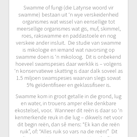
Swamme of fungi (die Latynse woord vir
swamme) bestaan uit ‘n wye verskeidenheid
organismes wat wissel van eensellige tot
meersellige organismes wat gis, muf, skimmel,
roes, rakswamme en paddastoele en nog
verskeie ander insluit. Die studie van swamme
is mikologie en iemand wat navorsing op
swamme doen is ‘n mikoloog. Dit is onbekend
hoeveel swamspesies daar werklik is – volgens
‘n konservatiewe skatting is daar dalk soveel as
1.5 miljoen swamspesies waarvan slegs sowat
5% geïdentifiseer en geklassifiseer is.
Swamme kom in groot getalle in die grond, lug
en water, in trouens amper elke denkbare
ekostelsel, voor. Wanneer dit reën is daar so ‘n
kenmerkende reuk in die lug – dikwels net voor
dit begin reën, dan sê mens: “Ek kan die reën
ruik”, of: “Alles ruik so vars na die reën!” Dit