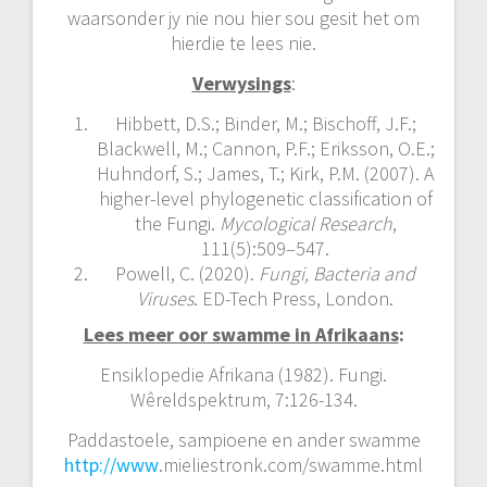
waarsonder jy nie nou hier sou gesit het om
hierdie te lees nie.
Verwysings
:
Hibbett, D.S.; Binder, M.; Bischoff, J.F.;
Blackwell, M.; Cannon, P.F.; Eriksson, O.E.;
Huhndorf, S.; James, T.; Kirk, P.M. (2007). A
higher-level phylogenetic classification of
the Fungi.
Mycological Research
,
111(5):509–547.
Powell, C. (2020).
Fungi, Bacteria and
Viruses
. ED-Tech Press, London.
Lees meer oor swamme in Afrikaans
:
Ensiklopedie Afrikana (1982). Fungi.
Wêreldspektrum, 7:126-134.
Paddastoele, sampioene en ander swamme
http://www
.mieliestronk.com/swamme.html