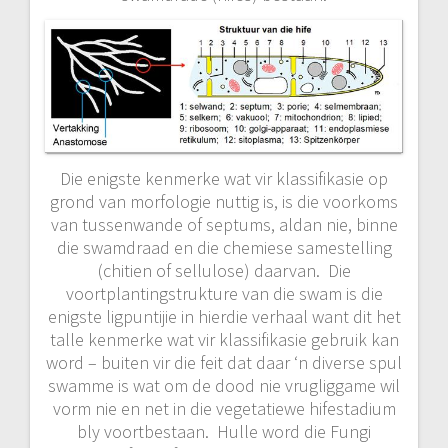
Die enigste kenmerke wat vir klassifikasie op
grond van morfologie nuttig is, is die voorkoms
van tussenwande of septums, aldan nie, binne
die swamdraad en die chemiese samestelling
(chitien of sellulose) daarvan. Die
voortplantingstrukture van die swam is die
enigste ligpuntijie in hierdie verhaal want dit het
talle kenmerke wat vir klassifikasie gebruik kan
word – buiten vir die feit dat daar ‘n diverse spul
swamme is wat om de dood nie vrugliggame wil
vorm nie en net in die vegetatiewe hifestadium
bly voortbestaan. Hulle word die Fungi