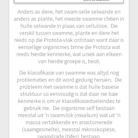
Anders as diere, het swam-selle selwande en
anders as plante, het meeste swamme chitien in
hulle selwande in plaas van sellulose. Die
verskil tussen swamme, plante en diere het
reeds op die Protista-vlak ontstaan want daar is
eensellige organismes binne die Protista wat
reeds hierdie kenmerke, wat uniek aan elkeen
van hierdie groepe is, besit.
Die klassifikasie van swamme was altyd nog
problematies en dit word gedurig hersien. Die
probleem met swamme is dat hulle basiese
struktuur so eenvoudig is dat daar nie baie
kenmerke is om vir klassifikasiedoeleindes te
gebruik nie. Die organisme self bestaan
meestal uit ‘n swamvlok (miselium) wat uit ‘n
massa vertakkende en anastomerede
(saamgesmelte), meestal mikroskopiese,
swamdrade (hifes) bestaan.