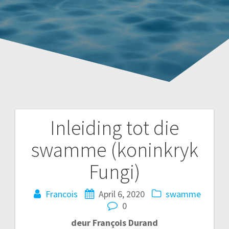
Inleiding tot die
Post
swamme (koninkryk
navigation
Fungi)
Francois
April 6, 2020
swamme
0
deur François Durand