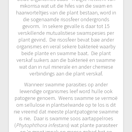
mikorrisa wat uit die hifes van die swam en
haarworteltjies van die plant bestaan, word in
die sogenaamde risosfeer ondergronds
gevorm. In sekere gevalle is daar tot 15
verskillende mutualistiese swamspesies per
plant gevind. Die risosfeer bevat baie ander
organismes en veral sekere bakterieë waarby
beide plante en swamme baat. Die plant
verskaf suikers aan die bakterieë en swamme
wat dan in ruil minerale en ander chemiese
verbindings aan die plant verskaf.
Wanneer swamme parasities op ander
lewendige organismes leef word hulle ook
patogene genoem. Weens swamme se vermoë
om sellulose in plantselwande op te los is dit
nie vreemd dat meeste plantpatogene swamme
is nie. Daar is swamme soos aartappelroes
(
Phytophthora infestans
) wat plante parasiteer
en ‘n groot impak op mense gehad het en