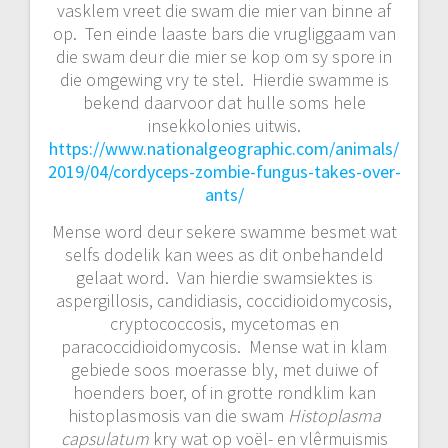
vasklem vreet die swam die mier van binne af
op. Ten einde laaste bars die vrugliggaam van
die swam deur die mier se kop om sy spore in
die omgewing vry te stel. Hierdie swamme is
bekend daarvoor dat hulle soms hele
insekkolonies uitwis.
https://www.nationalgeographic.com/animals/
2019/04/cordyceps-zombie-fungus-takes-over-
ants/
Mense word deur sekere swamme besmet wat
selfs dodelik kan wees as dit onbehandeld
gelaat word. Van hierdie swamsiektes is
aspergillosis, candidiasis, coccidioidomycosis,
cryptococcosis, mycetomas en
paracoccidioidomycosis. Mense wat in klam
gebiede soos moerasse bly, met duiwe of
hoenders boer, of in grotte rondklim kan
histoplasmosis van die swam
Histoplasma
capsulatum
kry wat op voël- en vlêrmuismis