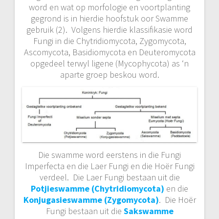
word en wat op morfologie en voortplanting
gegrond is in hierdie hoofstuk oor Swamme
gebruik (2). Volgens hierdie klassifikasie word
Fungi in die Chytridiomycota, Zygomycota,
Ascomycota, Basidiomycota en Deuteromycota
opgedeel terwyl ligene (Mycophycota) as ‘n
aparte groep beskou word.
Die swamme word eerstens in die Fungi
Imperfecta en die Laer Fungi en die Hoër Fungi
verdeel. Die Laer Fungi bestaan uit die
Potjieswamme (Chytridiomycota)
en die
Konjugasieswamme (Zygomycota)
. Die Hoër
Fungi bestaan uit die
Sakswamme