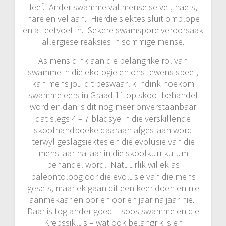
leef. Ander swamme val mense se vel, naels,
hare en vel aan. Hierdie siektes sluit omplope
en atleetvoet in. Sekere swamspore veroorsaak
allergiese reaksies in sommige mense.
As mens dink aan die belangrike rol van
swamme in die ekologie en ons lewens speel,
kan mens jou dit beswaarlik indink hoekom
swamme eers in Graad 11 op skool behandel
word en dan is dit nog meer onverstaanbaar
dat slegs 4 – 7 bladsye in die verskillende
skoolhandboeke daaraan afgestaan word
terwyl geslagsiektes en die evolusie van die
mens jaar na jaar in die skoolkurrikulum
behandel word. Natuurlik wil ek as
paleontoloog oor die evolusie van die mens
gesels, maar ek gaan dit een keer doen en nie
aanmekaar en oor en oor en jaar na jaar nie.
Daar is tog ander goed – soos swamme en die
Krebssiklus – wat ook belangrik is en