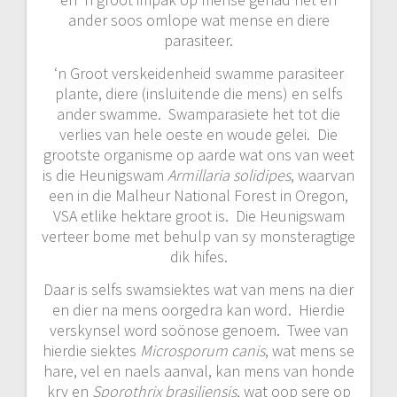
ander soos omlope wat mense en diere
parasiteer.
‘n Groot verskeidenheid swamme parasiteer
plante, diere (insluitende die mens) en selfs
ander swamme. Swamparasiete het tot die
verlies van hele oeste en woude gelei. Die
grootste organisme op aarde wat ons van weet
is die Heunigswam
Armillaria solidipes
, waarvan
een in die Malheur National Forest in Oregon,
VSA etlike hektare groot is. Die Heunigswam
verteer bome met behulp van sy monsteragtige
dik hifes.
Daar is selfs swamsiektes wat van mens na dier
en dier na mens oorgedra kan word. Hierdie
verskynsel word soönose genoem. Twee van
hierdie siektes
Microsporum canis
, wat mens se
hare, vel en naels aanval, kan mens van honde
kry en
Sporothrix brasiliensis
, wat oop sere op