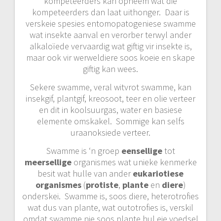
kompeteerders kan opneem wat die
kompeteerders dan laat uithonger. Daar is
verskeie spesies entomopatogeniese swamme
wat insekte aanval en verorber terwyl ander
alkaloïede vervaardig wat giftig vir insekte is,
maar ook vir werweldiere soos koeie en skape
giftig kan wees.
Sekere swamme, veral witvrot swamme, kan
insekgif, plantgif, kreosoot, teer en olie verteer
en dit in koolsuurgas, water en basiese
elemente omskakel. Sommige kan selfs
uraanoksiede verteer.
Swamme is ‘n groep
eensellige
tot
meersellige
organismes wat unieke kenmerke
besit wat hulle van ander
eukariotiese
organismes
(
p
rotiste
,
plante
en
diere
)
onderskei. Swamme is, soos diere, heterotrofies
wat dus van plante, wat outotrofies is, verskil
omdat swamme nie soos plante hul eie voedsel