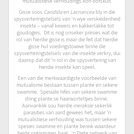
mutualistiese verhoudings kon oorskuif.
Gisse soos
Candida
en
Lacnancea
bly in die
spysverteringstelsels van ‘n wye verskeidenheid
insekte – vanaf kewers en kakkerlakke tot
goudogies. Dit is nog onseker presies wat die
rol van hierdie gisse is maar die feit dat hierdie
gisse hul voedingstowwe binne die
spysverteringstelsels van die insekte verkry, dui
daarop dat dit ‘n rol in die spysvertering van
hierdie insekte kan speel.
Een van die merkwaardigste voorbeelde van
mutualisme bestaan tussen plante en sekere
swamme. Spesiale hifes van sekere swamme
dring plante se haarworteltjies binne.
Aanvanklik sou hierdie ineraksie sekerlik
parasities van aard gewees het, maar ‘n
mutualistiese verhouding was tussen sekere
spesies swamme en plante bereik waardeur
beide organismes baat. ‘n Digte netwerk van