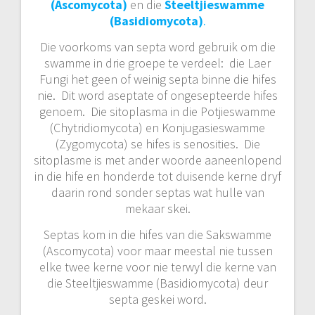
(Ascomycota)
en die
Steeltjieswamme
(Basidiomycota)
.
Die voorkoms van septa word gebruik om die
swamme in drie groepe te verdeel: die Laer
Fungi het geen of weinig septa binne die hifes
nie. Dit word aseptate of ongesepteerde hifes
genoem. Die sitoplasma in die Potjieswamme
(Chytridiomycota) en Konjugasieswamme
(Zygomycota) se hifes is senosities. Die
sitoplasme is met ander woorde aaneenlopend
in die hife en honderde tot duisende kerne dryf
daarin rond sonder septas wat hulle van
mekaar skei.
Septas kom in die hifes van die Sakswamme
(Ascomycota) voor maar meestal nie tussen
elke twee kerne voor nie terwyl die kerne van
die Steeltjieswamme (Basidiomycota) deur
septa geskei word.