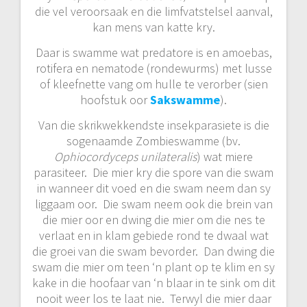
die vel veroorsaak en die limfvatstelsel aanval,
kan mens van katte kry.
Daar is swamme wat predatore is en amoebas,
rotifera en nematode (rondewurms) met lusse
of kleefnette vang om hulle te verorber (sien
hoofstuk oor
Sakswamme
).
Van die skrikwekkendste insekparasiete is die
sogenaamde Zombieswamme (bv.
Ophiocordyceps unilateralis
) wat miere
parasiteer. Die mier kry die spore van die swam
in wanneer dit voed en die swam neem dan sy
liggaam oor. Die swam neem ook die brein van
die mier oor en dwing die mier om die nes te
verlaat en in klam gebiede rond te dwaal wat
die groei van die swam bevorder. Dan dwing die
swam die mier om teen ‘n plant op te klim en sy
kake in die hoofaar van ‘n blaar in te sink om dit
nooit weer los te laat nie. Terwyl die mier daar