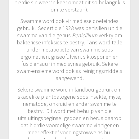
hierdie sin weer ‘n keer omdat dit so belangrik is
om te verstaan).
Swamme word ook vir mediese doeleindes
gebruik. Sedert die 1928 was penisilien uit die
swamme van die genus
Penicillium
verkry om
bakteriese infeksies te bestry. Tans word talle
ander metaboliete van swamme soos
ergometrien, griseofulvien, siklosporien en
fusidiensuur in medisynes gebruik. Sekere
swam-ensieme word ook as reinigingsmiddels
aangewend.
Sekere swamme word in landbou gebruik om
skadelike plantpatogene soos insekte, myte,
nematode, onkruid en ander swamme te
bestry. Dit word met behulp van die
uitsluitingsbeginsel gedoen en berus daarop
dat hierdie voordelige swamme vinniger en
meer effektief voedingstowwe as hul