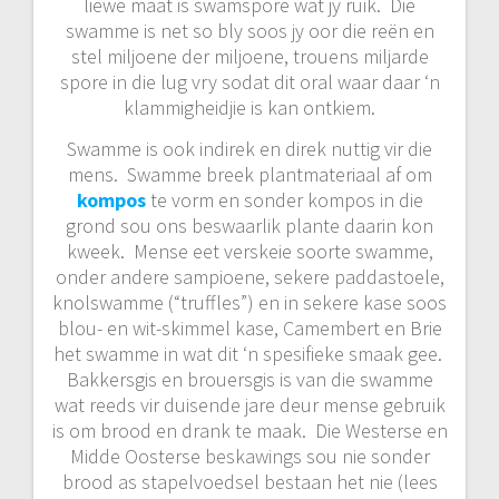
liewe maat is swamspore wat jy ruik. Die
swamme is net so bly soos jy oor die reën en
stel miljoene der miljoene, trouens miljarde
spore in die lug vry sodat dit oral waar daar ‘n
klammigheidjie is kan ontkiem.
Swamme is ook indirek en direk nuttig vir die
mens. Swamme breek plantmateriaal af om
kompos
te vorm en sonder kompos in die
grond sou ons beswaarlik plante daarin kon
kweek. Mense eet verskeie soorte swamme,
onder andere sampioene, sekere paddastoele,
knolswamme (“truffles”) en in sekere kase soos
blou- en wit-skimmel kase, Camembert en Brie
het swamme in wat dit ‘n spesifieke smaak gee.
Bakkersgis en brouersgis is van die swamme
wat reeds vir duisende jare deur mense gebruik
is om brood en drank te maak. Die Westerse en
Midde Oosterse beskawings sou nie sonder
brood as stapelvoedsel bestaan het nie (lees