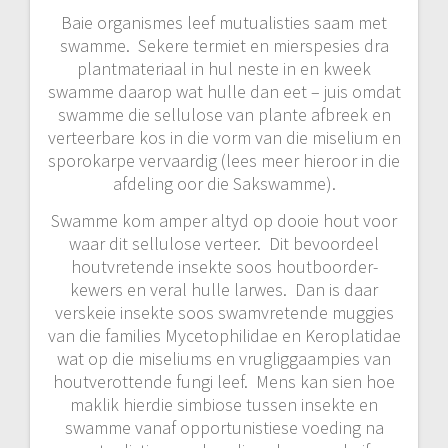
Baie organismes leef mutualisties saam met
swamme. Sekere termiet en mierspesies dra
plantmateriaal in hul neste in en kweek
swamme daarop wat hulle dan eet – juis omdat
swamme die sellulose van plante afbreek en
verteerbare kos in die vorm van die miselium en
sporokarpe vervaardig (lees meer hieroor in die
afdeling oor die Sakswamme).
Swamme kom amper altyd op dooie hout voor
waar dit sellulose verteer. Dit bevoordeel
houtvretende insekte soos houtboorder-
kewers en veral hulle larwes. Dan is daar
verskeie insekte soos swamvretende muggies
van die families Mycetophilidae en Keroplatidae
wat op die miseliums en vrugliggaampies van
houtverottende fungi leef. Mens kan sien hoe
maklik hierdie simbiose tussen insekte en
swamme vanaf opportunistiese voeding na