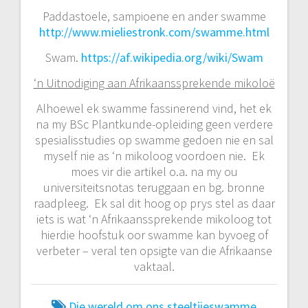
Paddastoele, sampioene en ander swamme
http://www.mieliestronk.com/swamme.html
Swam.
https://af.wikipedia.org/wiki/Swam
‘n Uitnodiging aan Afrikaanssprekende mikoloë
Alhoewel ek swamme fassinerend vind, het ek
na my BSc Plantkunde-opleiding geen verdere
spesialisstudies op swamme gedoen nie en sal
myself nie as ‘n mikoloog voordoen nie. Ek
moes vir die artikel o.a. na my ou
universiteitsnotas teruggaan en bg. bronne
raadpleeg. Ek sal dit hoog op prys stel as daar
iets is wat ‘n Afrikaanssprekende mikoloog tot
hierdie hoofstuk oor swamme kan byvoeg of
verbeter – veral ten opsigte van die Afrikaanse
vaktaal.
Die wereld om ons
steeltjieswamme