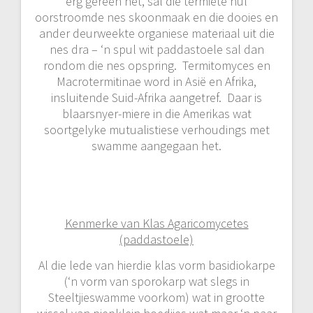
erg gereën het, sal die termiete hul
oorstroomde nes skoonmaak en die dooies en
ander deurweekte organiese materiaal uit die
nes dra – ‘n spul wit paddastoele sal dan
rondom die nes opspring. Termitomyces en
Macrotermitinae word in Asië en Afrika,
insluitende Suid-Afrika aangetref. Daar is
blaarsnyer-miere in die Amerikas wat
soortgelyke mutualistiese verhoudings met
swamme aangegaan het.
Kenmerke van Klas Agaricomycetes
(paddastoele)
Al die lede van hierdie klas vorm basidiokarpe
(‘n vorm van sporokarp wat slegs in
Steeltjieswamme voorkom) wat in grootte