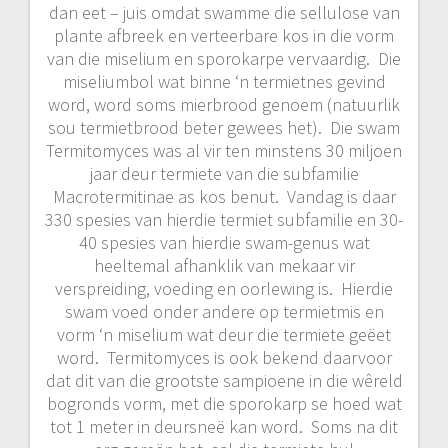
dan eet – juis omdat swamme die sellulose van
plante afbreek en verteerbare kos in die vorm
van die miselium en sporokarpe vervaardig. Die
miseliumbol wat binne ‘n termietnes gevind
word, word soms mierbrood genoem (natuurlik
sou termietbrood beter gewees het). Die swam
Termitomyces was al vir ten minstens 30 miljoen
jaar deur termiete van die subfamilie
Macrotermitinae as kos benut. Vandag is daar
330 spesies van hierdie termiet subfamilie en 30-
40 spesies van hierdie swam-genus wat
heeltemal afhanklik van mekaar vir
verspreiding, voeding en oorlewing is. Hierdie
swam voed onder andere op termietmis en
vorm ‘n miselium wat deur die termiete geëet
word. Termitomyces is ook bekend daarvoor
dat dit van die grootste sampioene in die wêreld
bogronds vorm, met die sporokarp se hoed wat
tot 1 meter in deursneë kan word. Soms na dit