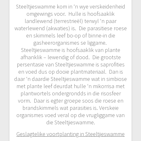
Steeltjieswamme kom in ‘n wye verskeidenheid
omgewings voor. Hulle is hoofsaaklik
landlewend (terrestrieël) terwyl ‘n paar
waterlewend (akwaties) is. Die parasitiese roese
en skimmels leef bo-op of binne-in die
gasheerorganismes se liggame.
Steeltjieswamme is hoofsaaklik van plante
afhanklik – lewendig of dood. Die grootste
persentasie van Steeltjieswamme is saprofities
en voed dus op dooie plantmateriaal. Dan is
daar ‘n daardie Steeltjieswamme wat in simbiose
met plante leef deurdat hulle ‘n mikorrisa met
plantwortels ondergrondds in die risosfeer
vorm. Daar is egter groepe soos die roese en
brandskimmels wat parasities is. Verskeie
organismes voed veral op die vrugliggame van
die Steeltjieswamme.
Geslagtelike voortplanting in Steeltjieswamme