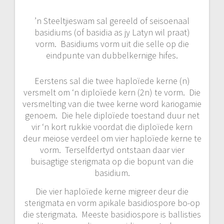
’n Steeltjieswam sal gereeld of seisoenaal
basidiums (of basidia as jy Latyn wil praat)
vorm. Basidiums vorm uit die selle op die
eindpunte van dubbelkernige hifes.
Eerstens sal die twee haploïede kerne (n)
versmelt om ‘n diploïede kern (2n) te vorm. Die
versmelting van die twee kerne word kariogamie
genoem. Die hele diploïede toestand duur net
vir ‘n kort rukkie voordat die diploïede kern
deur meiose verdeel om vier haploïede kerne te
vorm. Terselfdertyd ontstaan daar vier
buisagtige sterigmata op die bopunt van die
basidium.
Die vier haploïede kerne migreer deur die
sterigmata en vorm apikale basidiospore bo-op
die sterigmata. Meeste basidiospore is ballisties