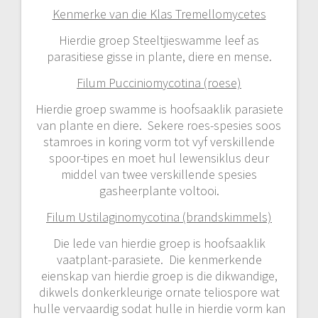
Kenmerke van die Klas Tremellomycetes
Hierdie groep Steeltjieswamme leef as
parasitiese gisse in plante, diere en mense.
Filum Pucciniomycotina (roese)
Hierdie groep swamme is hoofsaaklik parasiete
van plante en diere. Sekere roes-spesies soos
stamroes in koring vorm tot vyf verskillende
spoor-tipes en moet hul lewensiklus deur
middel van twee verskillende spesies
gasheerplante voltooi.
Filum Ustilaginomycotina (brandskimmels)
Die lede van hierdie groep is hoofsaaklik
vaatplant-parasiete. Die kenmerkende
eienskap van hierdie groep is die dikwandige,
dikwels donkerkleurige ornate teliospore wat
hulle vervaardig sodat hulle in hierdie vorm kan