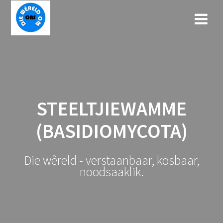
Skip
to
content
STEELTJIEWAMME
(BASIDIOMYCOTA)
Die wêreld - verstaanbaar, kosbaar,
noodsaaklik.