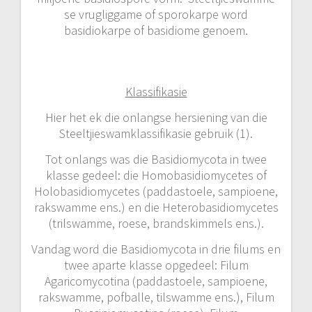
se vrugliggame of sporokarpe word
basidiokarpe of basidiome genoem.
Klassifikasie
Hier het ek die onlangse hersiening van die
Steeltjieswamklassifikasie gebruik (1).
Tot onlangs was die Basidiomycota in twee
klasse gedeel: die Homobasidiomycetes of
Holobasidiomycetes (paddastoele, sampioene,
rakswamme ens.) en die Heterobasidiomycetes
(trilswamme, roese, brandskimmels ens.).
Vandag word die Basidiomycota in drie filums en
twee aparte klasse opgedeel: Filum
Agaricomycotina (paddastoele, sampioene,
rakswamme, pofballe, tilswamme ens.), Filum