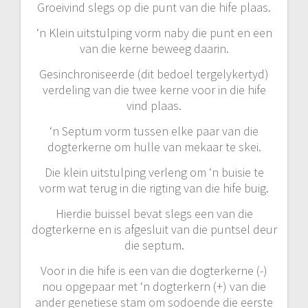
Groeivind slegs op die punt van die hife plaas.
‘n Klein uitstulping vorm naby die punt en een
van die kerne beweeg daarin.
Gesinchroniseerde (dit bedoel tergelykertyd)
verdeling van die twee kerne voor in die hife
vind plaas.
‘n Septum vorm tussen elke paar van die
dogterkerne om hulle van mekaar te skei.
Die klein uitstulping verleng om ‘n buisie te
vorm wat terug in die rigting van die hife buig.
Hierdie buissel bevat slegs een van die
dogterkerne en is afgesluit van die puntsel deur
die septum.
Voor in die hife is een van die dogterkerne (-)
nou opgepaar met ‘n dogterkern (+) van die
ander genetiese stam om sodoende die eerste