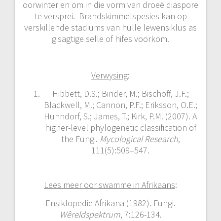
oorwinter en om in die vorm van droeë diaspore
te versprei. Brandskimmelspesies kan op
verskillende stadiums van hulle lewensiklus as
gisagtige selle of hifes voorkom.
Verwysing
:
Hibbett, D.S.; Binder, M.; Bischoff, J.F.;
Blackwell, M.; Cannon, P.F.; Eriksson, O.E.;
Huhndorf, S.; James, T.; Kirk, P.M. (2007). A
higher-level phylogenetic classification of
the Fungi.
Mycological Research
,
111(5):509–547.
Lees meer oor swamme in Afrikaans
:
Ensiklopedie Afrikana (1982). Fungi.
Wêreldspektrum
, 7:126-134.