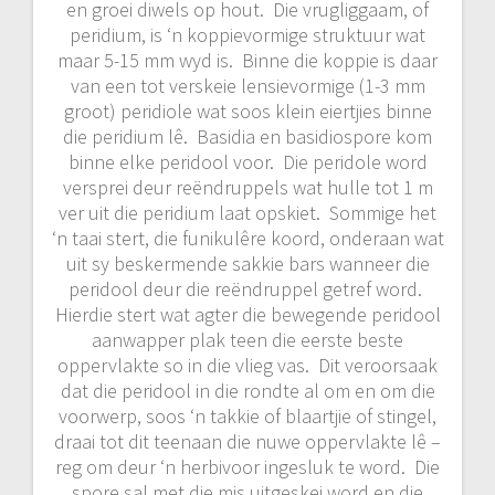
en groei diwels op hout. Die vrugliggaam, of
peridium, is ‘n koppievormige struktuur wat
maar 5-15 mm wyd is. Binne die koppie is daar
van een tot verskeie lensievormige (1-3 mm
groot) peridiole wat soos klein eiertjies binne
die peridium lê. Basidia en basidiospore kom
binne elke peridool voor. Die peridole word
versprei deur reëndruppels wat hulle tot 1 m
ver uit die peridium laat opskiet. Sommige het
‘n taai stert, die funikulêre koord, onderaan wat
uit sy beskermende sakkie bars wanneer die
peridool deur die reëndruppel getref word.
Hierdie stert wat agter die bewegende peridool
aanwapper plak teen die eerste beste
oppervlakte so in die vlieg vas. Dit veroorsaak
dat die peridool in die rondte al om en om die
voorwerp, soos ‘n takkie of blaartjie of stingel,
draai tot dit teenaan die nuwe oppervlakte lê –
reg om deur ‘n herbivoor ingesluk te word. Die
spore sal met die mis uitgeskei word en die