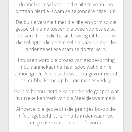
dubbelkern-sel voor in die hife te vorm. So
onttaan hierdie swam se sekondêre miselium.
Die buisie versmelt met die hife en vorm so die
gespe of klamp tussen die twee voorste selle.
Die kern binne die buisie beweeg uit tot binne
die sel agter die eerste sel en paar op met die
ander genetiese stam se dogterkern.
Intussen word die proses van gespevorming
nou aanmekaar herhaal soos wat die hife
aahou groei. Al die selle wat nou gevorm word
sal dubbelkerne op hierdie manier verkry.
Die hife behou hierdie kenmerkende gespes wat
‘n unieke kenmerk van die Steeltjieswamme is.
Alhoewel die gespes in die prentjies bo-op die
hife uitgebeeld is, kan hulle in der waarheid
enige plek rondom die hife vorm.