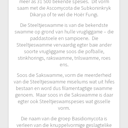
meer as 31 500 bekende spesies. Dit vorm
saam met die Ascomycota die Subkoninkryk
Dikarya of te wel die Hoër Fungi.
Die Steeltjieswamme is van die bekendste
swamme op grond van hulle vrugliggame – die
paddastoele en sampioene. Die
Steeltjieswamme vervaardig egter baie ander
soorte vrugliggame soos die pofballe,
stinkhorings, rakswamme, trilswamme, roes
ens.
Soos die Sakswamme, vorm die meerderheid
van die Steeltjieswamme miseliums wat uit hifes
bestaan en word dus filamentagtige swamme
genoem. Maar soos in die Sakswamme is daar
egter ook Steeltjieswamspesies wat gisselle
vorm.
Die naam van die groep Basidiomycota is
verleen van die knuppelvormige geslagtelike