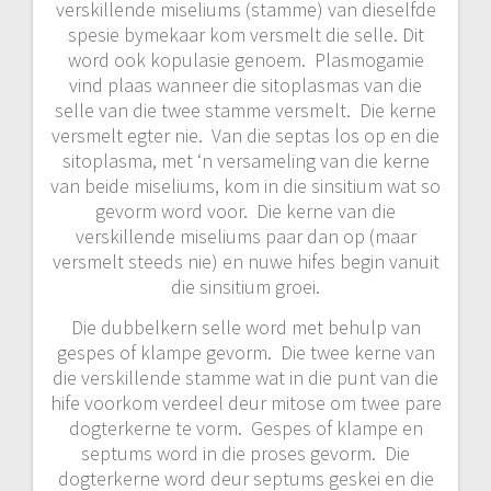
verskillende miseliums (stamme) van dieselfde
spesie bymekaar kom versmelt die selle. Dit
word ook kopulasie genoem. Plasmogamie
vind plaas wanneer die sitoplasmas van die
selle van die twee stamme versmelt. Die kerne
versmelt egter nie. Van die septas los op en die
sitoplasma, met ‘n versameling van die kerne
van beide miseliums, kom in die sinsitium wat so
gevorm word voor. Die kerne van die
verskillende miseliums paar dan op (maar
versmelt steeds nie) en nuwe hifes begin vanuit
die sinsitium groei.
Die dubbelkern selle word met behulp van
gespes of klampe gevorm. Die twee kerne van
die verskillende stamme wat in die punt van die
hife voorkom verdeel deur mitose om twee pare
dogterkerne te vorm. Gespes of klampe en
septums word in die proses gevorm. Die
dogterkerne word deur septums geskei en die