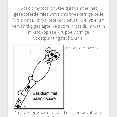
Basidiomycota, of Steeltjieswamme, het
gesepteerde hifes wat soms tweekernige selle
(dit is wat Dikarya beteken) bevat. Die miselium
vervaardig geslagtelike spore in basidium wat ‘n
mikroskopiese knuppelvormige
voortplantingstruktuur is.
Die Basidiomycota is
‘n groot groep onder die Fungi en bevat tans