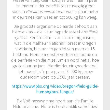
wissel van piepklein hoedjies wat maar ‘n paar
millimeter in deursneë is tot reusagtig groot
soos in
Phellinus ellipsoideus
wat ‘n paar meter
in deursneë kan wees en tot 500 kg kan weeg.
Die grootste organisme op aarde behoort aan
hierdie klas – die Heuningpaddastoel
Armillaria
gallica
. Een miselium van hierdie organisme,
wat in die Malheur National Forest in Oregon
voorkom, beslaan ‘n gebied van meer as 15
hektaar. Hierdie monster verteer die bome op
die periferie van die miselium en word net al hoe
groter jaar na jaar. Hierdie Heuningpaddastoel
het moontlik ‘n gewig van 10 000 kg en sy
ouderdom word op 1 500 jaar beraam.
https://www.pbs.org/video/oregon-field-guide-
humongous-fungus/
Die Voëlnesswamme hoort aan die Familie
Nidulariaceae. Hulle is hoofsaaklik saprofities