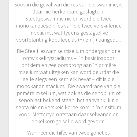
Soos in die geval van die res van die swamme, is
daar nie herkenbare geslagte in
Steeltjieswamme nie en word die twee
monokariotiese hifes van die twee verskillende
miseliums, wat tydens geslagtelike
voortplanting kopuleer, as (+) en (-) aangedui.
Die Steeltjieswam se miselium ondergaan drie
ontwikkelingstadiums – ‘n basidiospoor
ontkiem en gee oorsprong aan ‘n primêre
miselium wat uitgeken kan word deurdat die
selle slegs een kern elk bevat – dit is die
monokarion stadium. Die swamdrade van die
primêre miselium, wat ook as die senobium of
senoblast bekend staan, het aanvanklik nie
septa nie en verskeie kerne kom in ‘n sinsitium
voor. Mettertyd ontstaan daar selwande en
enkelkernige selle word gevorm.
Wanneer die hifes van twee geneties