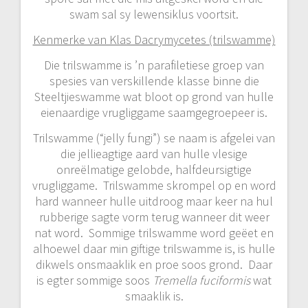
swam sal sy lewensiklus voortsit.
Kenmerke van Klas Dacrymycetes (trilswamme)
Die trilswamme is ’n parafiletiese groep van
spesies van verskillende klasse binne die
Steeltjieswamme wat bloot op grond van hulle
eienaardige vrugliggame saamgegroepeer is.
Trilswamme (“jelly fungi”) se naam is afgelei van
die jellieagtige aard van hulle vlesige
onreëlmatige gelobde, halfdeursigtige
vrugliggame. Trilswamme skrompel op en word
hard wanneer hulle uitdroog maar keer na hul
rubberige sagte vorm terug wanneer dit weer
nat word. Sommige trilswamme word geëet en
alhoewel daar min giftige trilswamme is, is hulle
dikwels onsmaaklik en proe soos grond. Daar
is egter sommige soos
Tremella fuciformis
wat
smaaklik is.