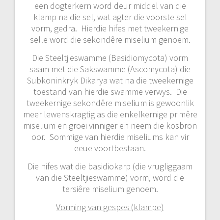
een dogterkern word deur middel van die
klamp na die sel, wat agter die voorste sel
vorm, gedra. Hierdie hifes met tweekernige
selle word die sekondêre miselium genoem.
Die Steeltjieswamme (Basidiomycota) vorm
saam met die Sakswamme (Ascomycota) die
Subkoninkryk Dikarya wat na die tweekernige
toestand van hierdie swamme verwys. Die
tweekernige sekondêre miselium is gewoonlik
meer lewenskragtig as die enkelkernige primêre
miselium en groei vinniger en neem die kosbron
oor. Sommige van hierdie miseliums kan vir
eeue voortbestaan.
Die hifes wat die basidiokarp (die vrugliggaam
van die Steeltjieswamme) vorm, word die
tersiêre miselium genoem.
Vorming van gespes (klampe)