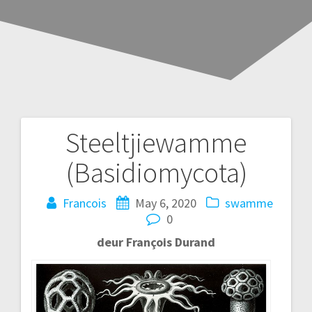
Steeltjiewamme
Post
(Basidiomycota)
navigation
Francois
May 6, 2020
swamme
0
deur
François Durand