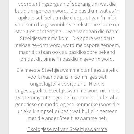
voorplantingsorgaan of sporangium wat die
basidium genoem word. Die basidium wat as ‘n
apikale sel (sel aan die eindpunt van ‘n hife)
voorkom dra gewoonlik vier eksterne spore op
steeltjies of sterigma – waarvandaan die naam
Steeltjieswamme kom. Die spore wat deur
meiose gevorm word, word meiospore genoem,
maar dit staan ook as basidiospore bekend
omdat dit binne ‘n basidium gevorm word.
Die meeste Steeltjieswamme plant geslagtelik
voort maar daar is ‘n sommiges wat
ongeslagtelik voortplant. Hierdie
ongeslagtelike Steeltjieswamme word nie in die
Deuteromycota ingedeel nie omdat hulle talle
genetiese en morfologiese kenmerke (soos die
unieke klampselle) besit wat hulle in gemeen
met die ander Steeltjieswamme het.
Ekologiese rol van Steeltjieswamme