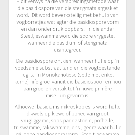
– dit verwys na die verspreidingsmetode waar
die basidiospore van die sterigmata afgeskiet
word. Dit word bewerkstellig met behulp van
vogborretjies wat agter die basidiospore vorm
en dan onder druk oopbars. In die ander
Steeltjieswamme word die spore vrygestel
wanneer die basidium of sterigmata
disintegreer.
Die basidiospore ontkiem wanneer hulle op ‘n
voedsame substraat land en die vogtoestande
reg is. ‘n Monokariotiese (selle met enkel
kerne) hife groei vanuit die basidiospoor en hou
aan groei en vertak tot ‘n nuwe primêre
miselium gevorm is.
Alhoewel basidiums mikroskopies is word hulle
dikwels op kiewe of porieë van groot
vrugliggame, soos paddastoele, pofballe,
trilswamme, rakswamme, ens., gedra waar hulle
miljoene basidiospore vorm. Steeltjieswamme