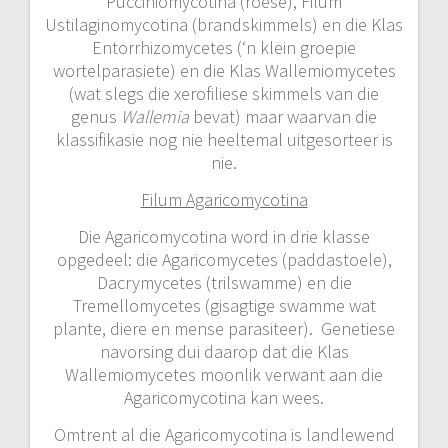
Pucciniomycotina (roese), Filum
Ustilaginomycotina (brandskimmels) en die Klas
Entorrhizomycetes (‘n klein groepie
wortelparasiete) en die Klas Wallemiomycetes
(wat slegs die xerofiliese skimmels van die
genus
Wallemia
bevat) maar waarvan die
klassifikasie nog nie heeltemal uitgesorteer is
nie.
Filum Agaricomycotina
Die Agaricomycotina word in drie klasse
opgedeel: die Agaricomycetes (paddastoele),
Dacrymycetes (trilswamme) en die
Tremellomycetes (gisagtige swamme wat
plante, diere en mense parasiteer). Genetiese
navorsing dui daarop dat die Klas
Wallemiomycetes moonlik verwant aan die
Agaricomycotina kan wees.
Omtrent al die Agaricomycotina is landlewend