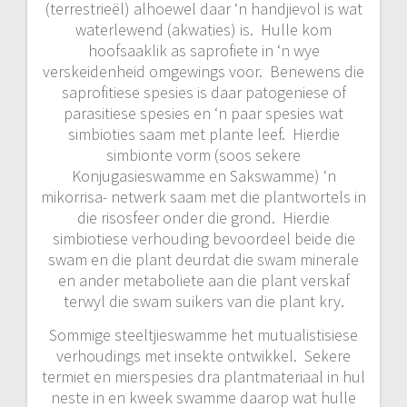
(terrestrieël) alhoewel daar ‘n handjievol is wat
waterlewend (akwaties) is. Hulle kom
hoofsaaklik as saprofiete in ‘n wye
verskeidenheid omgewings voor. Benewens die
saprofitiese spesies is daar patogeniese of
parasitiese spesies en ‘n paar spesies wat
simbioties saam met plante leef. Hierdie
simbionte vorm (soos sekere
Konjugasieswamme en Sakswamme) ‘n
mikorrisa- netwerk saam met die plantwortels in
die risosfeer onder die grond. Hierdie
simbiotiese verhouding bevoordeel beide die
swam en die plant deurdat die swam minerale
en ander metaboliete aan die plant verskaf
terwyl die swam suikers van die plant kry.
Sommige steeltjieswamme het mutualistisiese
verhoudings met insekte ontwikkel. Sekere
termiet en mierspesies dra plantmateriaal in hul
neste in en kweek swamme daarop wat hulle