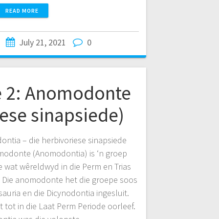
READ MORE
July 21, 2021
0
e 2: Anomodonte
iese sinapsiede)
ntia – die herbivoriese sinapsiede
odonte (Anomodontia) is ‘n groep
e wat wêreldwyd in die Perm en Trias
 Die anomodonte het die groepe soos
uria en die Dicynodontia ingesluit.
t tot in die Laat Perm Periode oorleef.