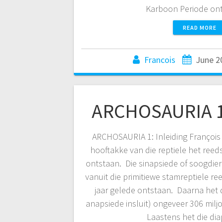
Karboon Periode on
READ MORE
Francois
June 2
ARCHOSAURIA 1:
ARCHOSAURIA 1: Inleiding François
hooftakke van die reptiele het reed
ontstaan. Die sinapsiede of soogdiera
vanuit die primitiewe stamreptiele re
jaar gelede ontstaan. Daarna het di
anapsiede insluit) ongeveer 306 milj
Laastens het die di