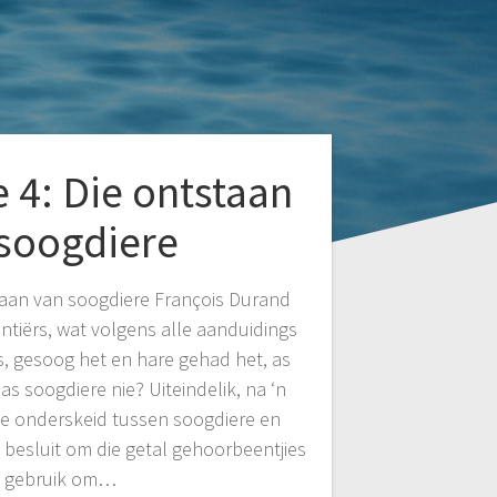
 4: Die ontstaan
soogdiere
taan van soogdiere François Durand
iërs, wat volgens alle aanduidings
, gesoog het en hare gehad het, as
as soogdiere nie? Uiteindelik, na ‘n
ie onderskeid tussen soogdiere en
 besluit om die getal gehoorbeentjies
e gebruik om…