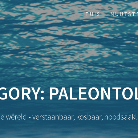
TUIS
NUUTST
GORY:
PALEONTO
ie wêreld - verstaanbaar, kosbaar, noodsaakli