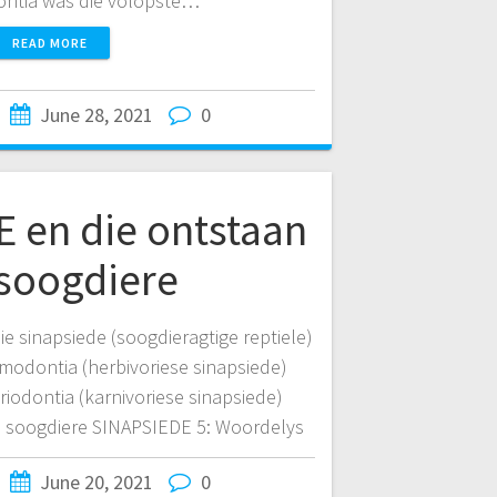
ontia was die volopste…
READ MORE
June 28, 2021
0
 en die ontstaan
soogdiere
ie sinapsiede (soogdieragtige reptiele)
modontia (herbivoriese sinapsiede)
iodontia (karnivoriese sinapsiede)
e soogdiere SINAPSIEDE 5: Woordelys
June 20, 2021
0