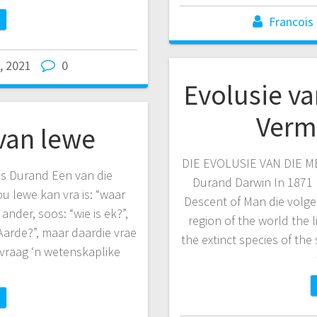
Francois
, 2021
0
Evolusie va
Verm
van lewe
DIE EVOLUSIE VAN DIE ME
s Durand Een van die
Durand Darwin In 1871 
jou lewe kan vra is: “waar
Descent of Man die volgen
nder, soos: “wie is ek?”,
region of the world the 
 Aarde?”, maar daardie vrae
the extinct species of the
e vraag ‘n wetenskaplike
…