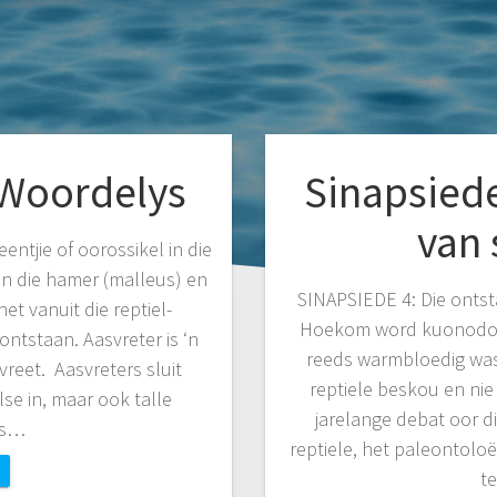
 Woordelys
Sinapsiede
van 
ntjie of oorossikel in die
en die hamer (malleus) en
SINAPSIEDE 4: Die onts
het vanuit die reptiel-
Hoekom word kuonodont
ontstaan. Aasvreter is ‘n
reeds warmbloedig was
vreet. Aasvreters sluit
reptiele beskou en nie 
se in, maar ook talle
jarelange debat oor d
es…
reptiele, het paleontoloë
t