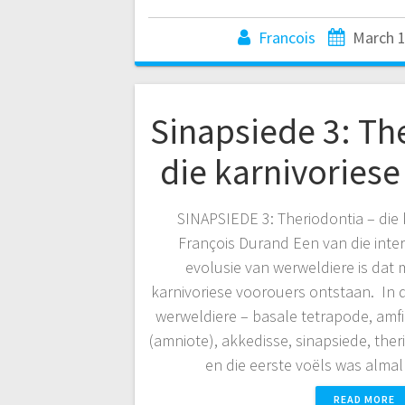
Francois
March 1
Sinapsiede 3: Th
die karnivoriese
SINAPSIEDE 3: Theriodontia – die 
François Durand Een van die inte
evolusie van werweldiere is dat
karnivoriese voorouers ontstaan. In 
werweldiere – basale tetrapode, amfib
(amniote), akkedisse, sinapsiede, the
en die eerste voëls was alma
READ MORE