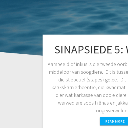
SINAPSIEDE 5:
Aambeeld of inkus is die tweede oorbee
middeloor van soogdiere. Dit is tuss
die stiebeuel (stapes) geleë. Dit 
kaakskarnierbeentjie, die kwadraat, 
dier wat karkasse van dooie diere 
werwediere soos hiënas en jakkal
ongewerweld
READ MORE