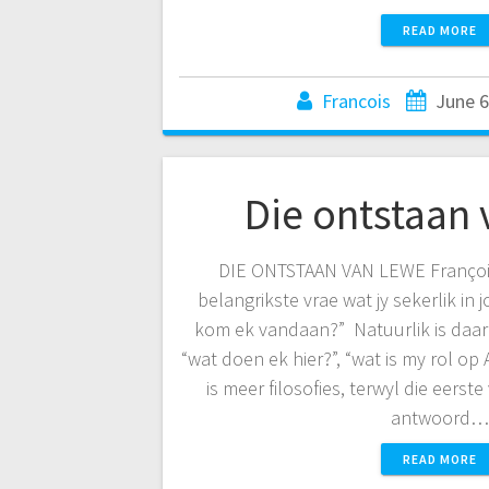
READ MORE
Francois
June 6
Die ontstaan 
DIE ONTSTAAN VAN LEWE Françoi
belangrikste vrae wat jy sekerlik in 
kom ek vandaan?” Natuurlik is daar a
“wat doen ek hier?”, “wat is my rol op
is meer filosofies, terwyl die eerst
antwoord
READ MORE