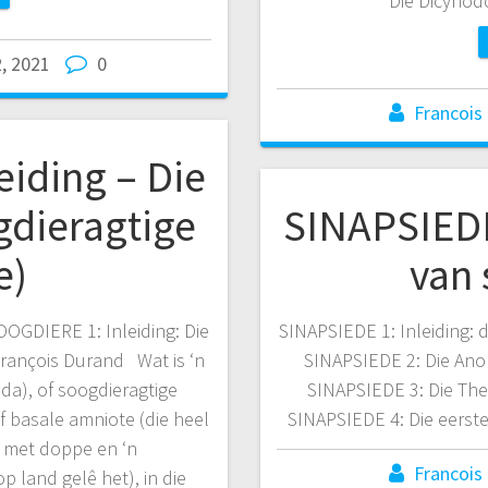
Die Dicynod
2, 2021
0
Francois
eiding – Die
gdieragtige
SINAPSIEDE
e)
van 
GDIERE 1: Inleiding: Die
SINAPSIEDE 1: Inleiding: d
 François Durand Wat is ‘n
SINAPSIEDE 2: Die Ano
da), of soogdieragtige
SINAPSIEDE 3: Die Ther
of basale amniote (die heel
SINAPSIEDE 4: Die eerst
, met doppe en ‘n
Francois
land gelê het), in die