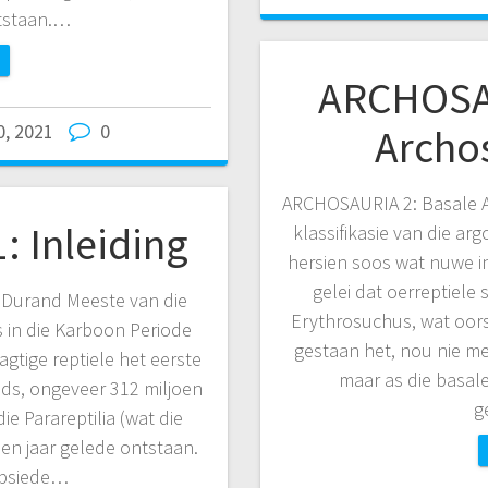
tstaan.…
ARCHOSAU
0, 2021
0
Archo
ARCHOSAURIA 2: Basale A
 Inleiding
klassifikasie van die ar
hersien soos wat nuwe in
gelei dat oerreptiele
 Durand Meeste van die
Erythrosuchus, wat oor
s in die Karboon Periode
gestaan het, nou nie me
gtige reptiele het eerste
maar as die basale
eds, ongeveer 312 miljoen
g
e Parareptilia (wat die
oen jaar gelede ontstaan.
apsiede…