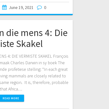
June 19, 2021
0
n die mens 4: Die
iste Skakel
NS 4: DIE VERMISTE SKAKEL François
maak Charles Darwin in sy boek The
de profetiese stelling: “In each great
living mammals are closely related to
 same region. It is, therefore, probable
that Africa…
READ MORE