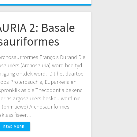
RIA 2: Basale
sauriformes
rchosauriformes François Durand Die
gosauriërs (Archosauria) word heeltyd
ligting ontdek word. Dit het daartoe
 soos Proterosuchia, Euparkeria en
spronklik as die Thecodontia bekend
er as argosauriërs beskou word nie,
 (primitiewe) Archosauriformes
eklassifiseer…
READ MORE