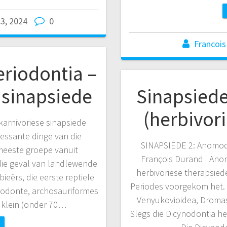
3, 2024
0
Francois
eriodontia –
 sinapsiede
Sinapsied
(herbivor
karnivoriese sinapsiede
ressante dinge van die
SINAPSIEDE 2: Anomodo
 meeste groepe vanuit
François Durand Anom
die geval van landlewende
herbivoriese therapsied
ieërs, die eerste reptiele
Periodes voorgekom het.
riodonte, archosauriformes
Venyukovioidea, Dromasa
l klein (onder 70…
Slegs die Dicynodontia he