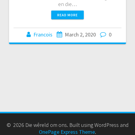
en die…
READ MORE
Francois
March 2, 2020
0
© 2026 Die wêreld om ons. Built using WordPress and
OnePage Express Theme
.