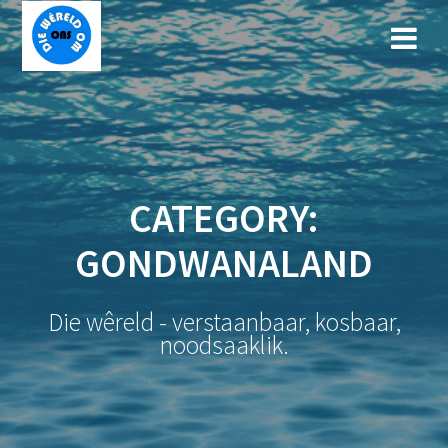
Skip
to
content
CATEGORY:
GONDWANALAND
Die wêreld - verstaanbaar, kosbaar,
noodsaaklik.