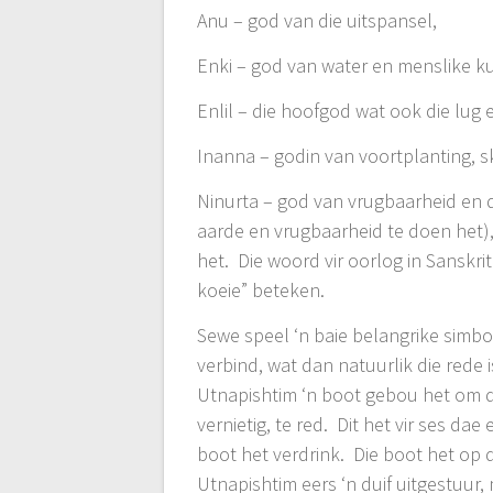
Anu – god van die uitspansel,
Enki – god van water en menslike ku
Enlil – die hoofgod wat ook die lug
Inanna – godin van voortplanting, 
Ninurta – god van vrugbaarheid en d
aarde en vrugbaarheid te doen het), 
het. Die woord vir oorlog in Sanskri
koeie” beteken.
Sewe speel ‘n baie belangrike simbo
verbind, wat dan natuurlik die rede
Utnapishtim ‘n boot gebou het om d
vernietig, te red. Dit het vir ses 
boot het verdrink. Die boot het op d
Utnapishtim eers ‘n duif uitgestuur