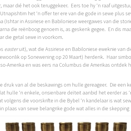
r, maar dié het ook teruggekeer. Eers toe hy ‘n raaf uitgestu
. Utnapishtim het ‘n offer ter ere van die gode in sewe plus 
 (Ishtar in Assiriese en Babiloniese weergawes van die stori
daarna die reënboog genoem is, as geskenk gegee. En dis maa
ar die getal sewe in voorkom.
oos
easter
uit), wat die Assiriese en Babiloniese eweknie van die
(gewoonlik op Sonewening op 20 Maart) herdenk. Haar simbo
so-Amerika en was eers na Columbus die Amerikas ontdek het
le druk van al die beskawings om hulle gereageer. Die een 
t dat hulle ‘n enkele, onsienbare deïteit aanbid het eerder as
t volgens die voorskrifte in die Bybel ‘n kandelaar is wat se
in plaas van sewe belangrike gode wat alles in die skepping 