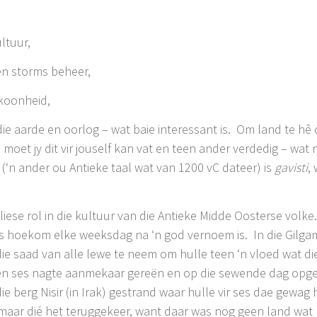
ltuur,
 en storms beheer,
skoonheid,
ie aarde en oorlog – wat baie interessant is. Om land te hê 
moet jy dit vir jouself kan vat en teen ander verdedig – wat 
t (‘n ander ou Antieke taal wat van 1200 vC dateer) is
gavisti
,
liese rol in die kultuur van die Antieke Midde Oosterse vol
 is hoekom elke weeksdag na ‘n god vernoem is. In die Gilg
ie saad van alle lewe te neem om hulle teen ‘n vloed wat di
dae en ses nagte aanmekaar gereën en op die sewende dag opg
ie berg Nisir (in Irak) gestrand waar hulle vir ses dae gewa
, maar dié het teruggekeer, want daar was nog geen land wat 