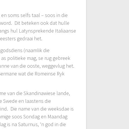
n soms selfs taal – soos in die
word. Dit beteken ook dat hulle
angs hul Latynsprekende Italiaanse
eesters gedraai het.
 godsdiens (naamlik die
 as politieke mag, se rug gebreek
unne van die ooste, weggevlug het.
e Germane wat die Romeinse Ryk
mme van die Skandinawiese lande,
ie Swede en laastens die
vind. Die name van die weeksdae is
sommige soos Sondag en Maandag
ag is na Saturnus, ‘n god in die