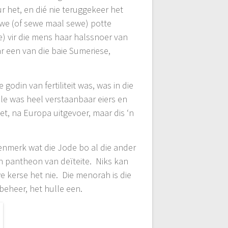
ur het, en dié nie teruggekeer het
sewe (of sewe maal sewe) potte
e) vir die mens haar halssnoer van
r een van die baie Sumeriese,
 godin van fertiliteit was, was in die
le was heel verstaanbaar eiers en
, na Europa uitgevoer, maar dis ‘n
kenmerk wat die Jode bo al die ander
 ‘n pantheon van deïteite. Niks kan
we kerse het nie. Die menorah is die
beheer, het hulle een.