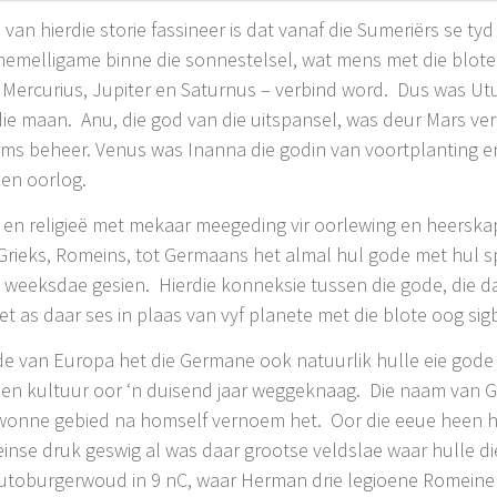
an hierdie storie fassineer is dat vanaf die Sumeriërs se ty
hemelligame binne die sonnestelsel, wat mens met die blot
Mercurius, Jupiter en Saturnus – verbind word. Dus was Utu
die maan. Anu, die god van die uitspansel, was deur Mars ve
orms beheer. Venus was Inanna die godin van voortplanting 
 en oorlog.
re en religieë met mekaar meegeding vir oorlewing en heersk
, Grieks, Romeins, tot Germaans het almal hul gode met hul s
weeksdae gesien. Hierdie konneksie tussen die gode, die da
 as daar ses in plaas van vyf planete met die blote oog sig
de van Europa het die Germane ook natuurlik hulle eie gode
d en kultuur oor ‘n duisend jaar weggeknaag. Die naam van 
wonne gebied na homself vernoem het. Oor die eeue heen 
einse druk geswig al was daar grootse veldslae waar hulle d
eutoburgerwoud in 9 nC, waar Herman drie legioene Romeine (