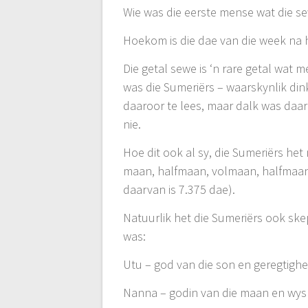
Wie was die eerste mense wat die s
Hoekom is die dae van die week na
Die getal sewe is ‘n rare getal wat
was die Sumeriërs – waarskynlik dink
daaroor te lees, maar dalk was daar
nie.
Hoe dit ook al sy, die Sumeriërs he
maan, halfmaan, volmaan, halfmaan)
daarvan is 7.375 dae).
Natuurlik het die Sumeriërs ook sk
was:
Utu – god van die son en geregtighe
Nanna – godin van die maan en wys