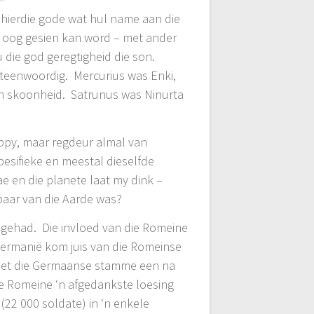
d hierdie gode wat hul name aan die
e oog gesien kan word – met ander
 die god geregtigheid die son.
rteenwoordig. Mercurius was Enki,
en skoonheid. Satrunus was Ninurta
appy, maar regdeur almal van
pesifieke en meestal dieselfde
e en die planete laat my dink –
baar van die Aarde was?
 gehad. Die invloed van die Romeine
Germanië kom juis van die Romeinse
het die Germaanse stamme een na
ie Romeine ‘n afgedankste loesing
22 000 soldate) in ‘n enkele