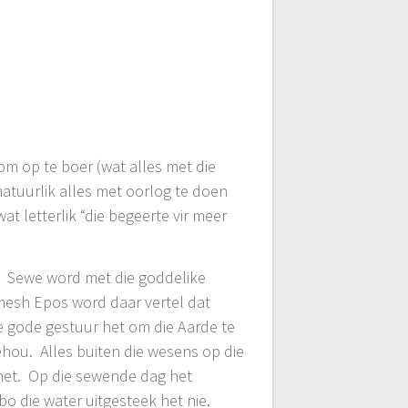
om op te boer (wat alles met die
natuurlik alles met oorlog te doen
 wat letterlik “die begeerte vir meer
ke. Sewe word met die goddelike
amesh Epos word daar vertel dat
e gode gestuur het om die Aarde te
ehou. Alles buiten die wesens op die
g het. Op die sewende dag het
bo die water uitgesteek het nie.