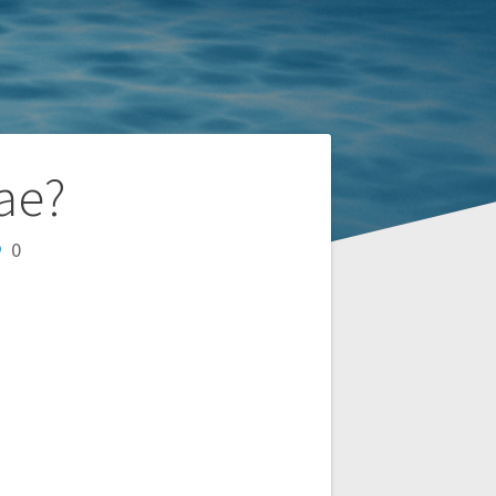
ae?
0