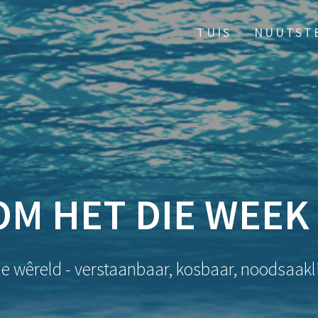
TUIS
NUUTST
M HET DIE WEEK 
ie wêreld - verstaanbaar, kosbaar, noodsaakli