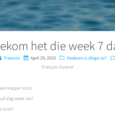
ekom het die week 7 d
Francois
April 29, 2023
Hoekom is dinge so?
François Durand
raan koppel soos:
 vyf-dag week nie?
wes kom?