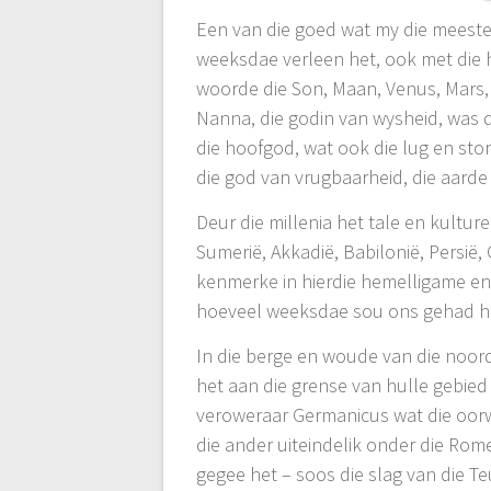
Een van die goed wat my die meeste v
weeksdae verleen het, ook met die 
woorde die Son, Maan, Venus, Mars, 
Nanna, die godin van wysheid, was 
die hoofgod, wat ook die lug en st
die god van vrugbaarheid, die aarde
Deur die millenia het tale en kultu
Sumerië, Akkadië, Babilonië, Persië
kenmerke in hierdie hemelligame en 
hoeveel weeksdae sou ons gehad het
In die berge en woude van die noor
het aan die grense van hulle gebie
veroweraar Germanicus wat die oor
die ander uiteindelik onder die Rom
gegee het – soos die slag van die T