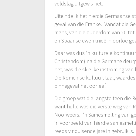
veldslag uitgewis het.
Uiteindelik het hierdie Germaanse 
geval van die Franke. Vandat die G
mans, van die ouderdom van 20 tot
en Spaanse ewenknieë in oorloë geve
Daar was dus ‘n kulturele kontinuu
Christendom) na die Germane deurgev
het, was die skielike instroming v
Die Romeinse kultuur, taal, waardes
binnegeval het oorleef.
Die groep wat die langste teen die
want hulle was die verste weg van R
Noorweërs. ‘n Samesmelting van ged
‘n voorbeeld van hierdie samesmel
reeds vir duisende jare in gebruik i