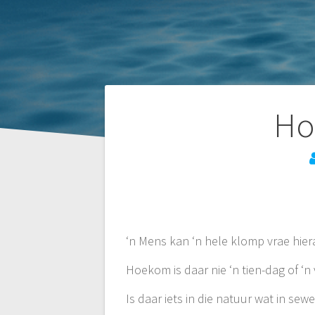
Post
Ho
navigation
‘n Mens kan ‘n hele klomp vrae hie
Hoekom is daar nie ‘n tien-dag of ‘n
Is daar iets in die natuur wat in se