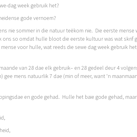
ewe-dag week gebruik het?
 heidense gode vernoem?
 mens nie sommer in die natuur teëkom nie. Die eerste mense
 ons so omdat hulle bloot die eerste kultuur was wat skrif g
 mense voor hulle, wat reeds die sewe dag week gebruik het,
t maande van 28 dae elk gebruik– en 28 gedeel deur 4 volgen
 gee mens natuurlik 7 dae (min of meer, want ‘n maanmaand
eppingsdae en gode gehad. Hulle het baie gode gehad, maar
id,
heid,