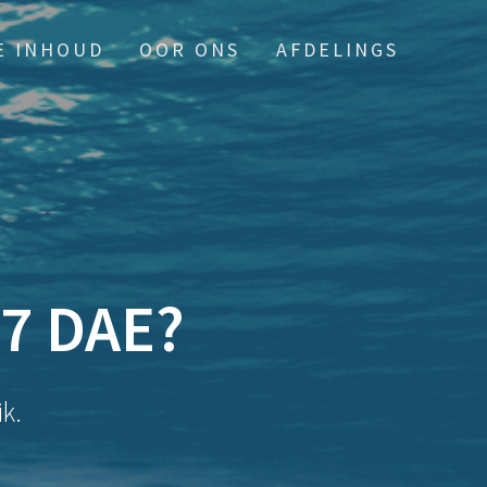
E INHOUD
OOR ONS
AFDELINGS
7 DAE?
k.