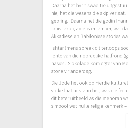
Daarna het hy ‘n swaeltjie uitgestuu
nie, het die wesens die skip verlaat
gebring. Daarna het die godin Inanna
lapis lazuli, ametis en amber, wat 
Akkadiese en Babiloniese stories wa
Ishtar (mens spreek dit terloops s
lente van die noordelike halfrond 
hasies. Sjokolade kom egter van Me
storie vir anderdag.
Die Jode het ook op hierdie kulture
volke laat uitstaan het, was die fei
dit beter uitbeeld as die menorah wa
simbool wat hulle religie kenmerk – 