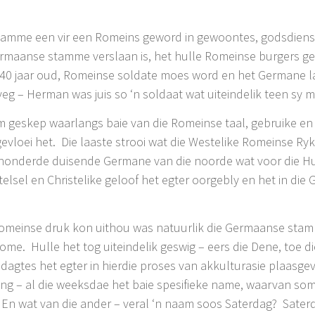
stamme een vir een Romeins geword in gewoontes, godsdiens e
ermaanse stamme verslaan is, het hulle Romeinse burgers ge
 40 jaar oud, Romeinse soldate moes word en het Germane l
g – Herman was juis so ‘n soldaat wat uiteindelik teen sy m
m geskep waarlangs baie van die Romeinse taal, gebruike en
loei het. Die laaste strooi wat die Westelike Romeinse Ryk
an honderde duisende Germane van die noorde wat voor die H
telsel en Christelike geloof het egter oorgebly en het in di
 Romeinse druk kon uithou was natuurlik die Germaanse sta
ome. Hulle het tog uiteindelik geswig – eers die Dene, toe d
agtes het egter in hierdie proses van akkulturasie plaasge
ting – al die weeksdae het baie spesifieke name, waarvan 
s. En wat van die ander – veral ‘n naam soos Saterdag? Saterd